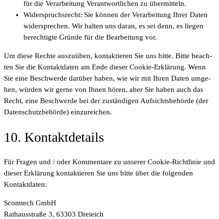
für die Ver­ar­bei­tung Ver­ant­wort­li­chen zu übermitteln.
Wider­spruchs­recht: Sie kön­nen der Ver­ar­bei­tung Ihrer Daten
wider­spre­chen. Wir hal­ten uns dar­an, es sei denn, es lie­gen
berech­tig­te Grün­de für die Bear­bei­tung vor.
Um die­se Rech­te aus­zu­üben, kon­tak­tie­ren Sie uns bit­te. Bit­te beach­
ten Sie die Kon­takt­da­ten am Ende die­ser Coo­kie-Erklä­rung. Wenn
Sie eine Beschwer­de dar­über haben, wie wir mit Ihren Daten umge­
hen, wür­den wir ger­ne von Ihnen hören, aber Sie haben auch das
Recht, eine Beschwer­de bei der zustän­di­gen Auf­sichts­be­hör­de (der
Daten­schutz­be­hör­de) einzureichen.
10. Kon­takt­de­tails
Für Fra­gen und / oder Kom­men­ta­re zu unse­rer Coo­kie-Richt­li­nie und
die­ser Erklä­rung kon­tak­tie­ren Sie uns bit­te über die fol­gen­den
Kontaktdaten:
Scom­tech GmbH
Rat­haus­stra­ße 3, 63303 Dreieich