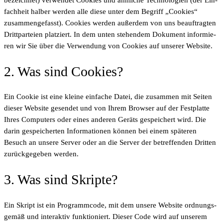
fach­heit hal­ber wer­den alle die­se unter dem Begriff „Coo­kies“
zusam­men­ge­fasst). Coo­kies wer­den außer­dem von uns beauf­trag­ten
Dritt­par­tei­en plat­ziert. In dem unten ste­hen­dem Doku­ment infor­mie­
ren wir Sie über die Ver­wen­dung von Coo­kies auf unse­rer Website.
2. Was sind Cookies?
Ein Coo­kie ist eine klei­ne ein­fa­che Datei, die zusam­men mit Sei­ten
die­ser Web­site gesen­det und von Ihrem Brow­ser auf der Fest­plat­te
Ihres Com­pu­ters oder eines ande­ren Geräts gespei­chert wird. Die
dar­in gespei­cher­ten Infor­ma­tio­nen kön­nen bei einem spä­te­ren
Besuch an unse­re Ser­ver oder an die Ser­ver der betref­fen­den Drit­ten
zurück­ge­ge­ben werden.
3. Was sind Skripte?
Ein Skript ist ein Pro­gramm­code, mit dem unse­re Web­site ord­nungs­
ge­mäß und inter­ak­tiv funk­tio­niert. Die­ser Code wird auf unse­rem