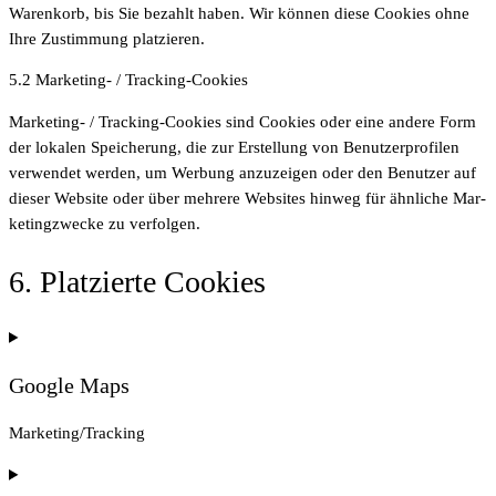
Waren­korb, bis Sie bezahlt haben. Wir kön­nen die­se Coo­kies ohne
Ihre Zustim­mung platzieren.
5.2 Mar­ke­ting- / Tracking-Cookies
Mar­ke­ting- / Track­ing-Coo­kies sind Coo­kies oder eine ande­re Form
der loka­len Spei­che­rung, die zur Erstel­lung von Benut­zer­pro­fi­len
ver­wen­det wer­den, um Wer­bung anzu­zei­gen oder den Benut­zer auf
die­ser Web­site oder über meh­re­re Web­sites hin­weg für ähn­li­che Mar­
ke­ting­zwe­cke zu verfolgen.
6. Plat­zier­te Cookies
Goog­le Maps
Marketing/Tracking
Con­