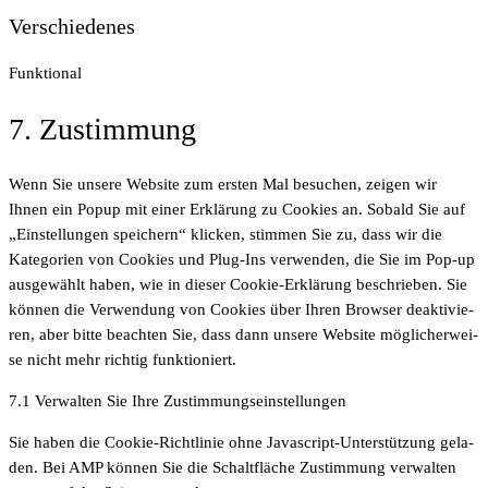
sent
Ver­schie­de­nes
to
ser­
Funk­tio­nal
vice
google-
Con­
7. Zustim­mung
maps
sent
to
Wenn Sie unse­re Web­site zum ers­ten Mal besu­chen, zei­gen wir
ser­
Ihnen ein Popup mit einer Erklä­rung zu Coo­kies an. Sobald Sie auf
vice
„Ein­stel­lun­gen spei­chern“ kli­cken, stim­men Sie zu, dass wir die
verschiedenes
Kate­go­rien von Coo­kies und Plug-Ins ver­wen­den, die Sie im Pop-up
aus­ge­wählt haben, wie in die­ser Coo­kie-Erklä­rung beschrie­ben. Sie
kön­nen die Ver­wen­dung von Coo­kies über Ihren Brow­ser deak­ti­vie­
ren, aber bit­te beach­ten Sie, dass dann unse­re Web­site mög­li­cher­wei­
se nicht mehr rich­tig funktioniert.
7.1 Ver­wal­ten Sie Ihre Zustimmungseinstellungen
Sie haben die Coo­kie-Richt­li­nie ohne Java­script-Unter­stüt­zung gela­
den. Bei AMP kön­nen Sie die Schalt­flä­che Zustim­mung ver­wal­ten