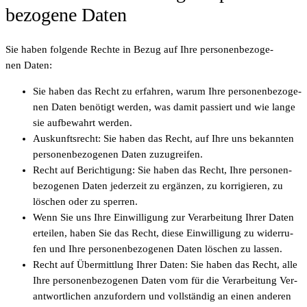
be­zo­ge­ne Daten
Sie haben fol­gen­de Rech­te in Bezug auf Ihre per­so­nen­be­zo­ge­
nen Daten:
Sie haben das Recht zu erfah­ren, war­um Ihre per­so­nen­be­zo­ge­
nen Daten benö­tigt wer­den, was damit pas­siert und wie lan­ge
sie auf­be­wahrt werden.
Aus­kunfts­recht: Sie haben das Recht, auf Ihre uns bekann­ten
per­so­nen­be­zo­ge­nen Daten zuzugreifen.
Recht auf Berich­ti­gung: Sie haben das Recht, Ihre per­so­nen­
be­zo­ge­nen Daten jeder­zeit zu ergän­zen, zu kor­ri­gie­ren, zu
löschen oder zu sperren.
Wenn Sie uns Ihre Ein­wil­li­gung zur Ver­ar­bei­tung Ihrer Daten
ertei­len, haben Sie das Recht, die­se Ein­wil­li­gung zu wider­ru­
fen und Ihre per­so­nen­be­zo­ge­nen Daten löschen zu lassen.
Recht auf Über­mitt­lung Ihrer Daten: Sie haben das Recht, alle
Ihre per­so­nen­be­zo­ge­nen Daten vom für die Ver­ar­bei­tung Ver­
ant­wort­li­chen anzu­for­dern und voll­stän­dig an einen ande­ren