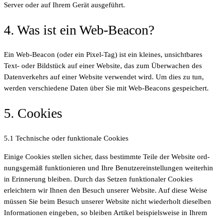
Ser­ver oder auf Ihrem Gerät ausgeführt.
4. Was ist ein Web-Beacon?
Ein Web-Bea­con (oder ein Pixel-Tag) ist ein klei­nes, unsicht­ba­res
Text- oder Bild­stück auf einer Web­site, das zum Über­wa­chen des
Daten­ver­kehrs auf einer Web­site ver­wen­det wird. Um dies zu tun,
wer­den ver­schie­de­ne Daten über Sie mit Web-Bea­cons gespeichert.
5. Coo­kies
5.1 Tech­ni­sche oder funk­tio­na­le Cookies
Eini­ge Coo­kies stel­len sicher, dass bestimm­te Tei­le der Web­site ord­
nungs­ge­mäß funk­tio­nie­ren und Ihre Benut­zer­ein­stel­lun­gen wei­ter­hin
in Erin­ne­rung blei­ben. Durch das Set­zen funk­tio­na­ler Coo­kies
erleich­tern wir Ihnen den Besuch unse­rer Web­site. Auf die­se Wei­se
müs­sen Sie beim Besuch unse­rer Web­site nicht wie­der­holt die­sel­ben
Infor­ma­tio­nen ein­ge­ben, so blei­ben Arti­kel bei­spiels­wei­se in Ihrem