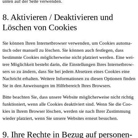
unten auf der Sei­te verwenden.
8. Akti­vie­ren / Deak­ti­vie­ren und
Löschen von Cookies
Sie kön­nen Ihren Inter­net­brow­ser ver­wen­den, um Coo­kies auto­ma­
tisch oder manu­ell zu löschen. Sie kön­nen auch fest­le­gen, dass
bestimm­te Coo­kies mög­li­cher­wei­se nicht plat­ziert wer­den. Eine wei­
te­re Mög­lich­keit besteht dar­in, die Ein­stel­lun­gen Ihres Inter­net­brow­
sers so zu ändern, dass Sie bei jedem Abset­zen eines Coo­kies eine
Nach­richt erhal­ten. Wei­te­re Infor­ma­tio­nen zu die­sen Optio­nen fin­den
Sie in den Anwei­sun­gen im Hil­fe­be­reich Ihres Browsers.
Bit­te beach­ten Sie, dass unse­re Web­site mög­li­cher­wei­se nicht rich­tig
funk­tio­niert, wenn alle Coo­kies deak­ti­viert sind. Wenn Sie die Coo­
kies in Ihrem Brow­ser löschen, wer­den sie nach Ihrer Zustim­mung
wie­der plat­ziert, wenn Sie unse­re Web­sites erneut besuchen.
9. Ihre Rech­te in Bezug auf per­so­nen­